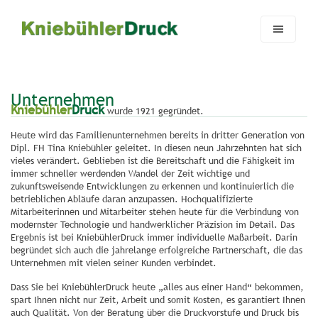
Zum Hauptinhalt springen
Skip to page footer
Unternehmen
Kniebühler
Druck
wurde 1921 gegründet.
Heute wird das Familienunternehmen bereits in dritter Generation von
Dipl. FH Tina Kniebühler geleitet. In diesen neun Jahrzehnten hat sich
vieles verändert. Geblieben ist die Bereitschaft und die Fähigkeit im
immer schneller werdenden Wandel der Zeit wichtige und
zukunftsweisende Entwicklungen zu erkennen und kontinuierlich die
betrieblichen Abläufe daran anzupassen. Hochqualifizierte
Mitarbeiterinnen und Mitarbeiter stehen heute für die Verbindung von
modernster Technologie und handwerklicher Präzision im Detail. Das
Ergebnis ist bei KniebühlerDruck immer individuelle Maßarbeit. Darin
begründet sich auch die jahrelange erfolgreiche Partnerschaft, die das
Unternehmen mit vielen seiner Kunden verbindet.
Dass Sie bei KniebühlerDruck heute „alles aus einer Hand“ bekommen,
spart Ihnen nicht nur Zeit, Arbeit und somit Kosten, es garantiert Ihnen
auch Qualität. Von der Beratung über die Druckvorstufe und Druck bis