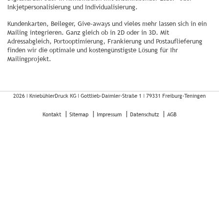
Inkjetpersonalisierung und Individualisierung.
Kundenkarten, Beileger, Give-aways und vieles mehr lassen sich in ein
Mailing integrieren. Ganz gleich ob in 2D oder in 3D. Mit
Adressabgleich, Portooptimierung, Frankierung und Postauflieferung
finden wir die optimale und kostengünstigste Lösung für Ihr
Mailingprojekt.
2026 ǀ
KniebühlerDruck KG
ǀ
Gottlieb-Daimler-Straße 1
ǀ
79331 Freiburg-Teningen
Kontakt
Sitemap
Impressum
Datenschutz
AGB