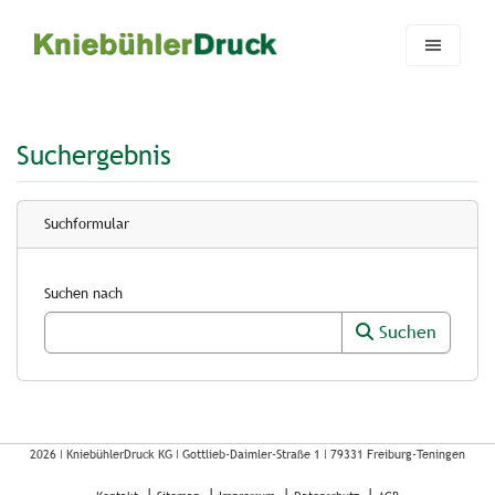
Zum Hauptinhalt springen
Skip to page footer
Suchergebnis
Suchformular
Suchen nach
Suchen
2026 ǀ
KniebühlerDruck KG
ǀ
Gottlieb-Daimler-Straße 1
ǀ
79331 Freiburg-Teningen